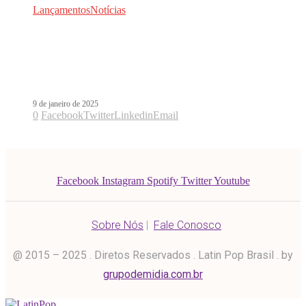
Lançamentos
Notícias
Ao lado de Luisa Sonza, Paulo
Londra faz sua estreia no Brasil com
Itamambuca
9 de janeiro de 2025
0
Facebook
Twitter
Linkedin
Email
Facebook
Instagram
Spotify
Twitter
Youtube
Sobre Nós
|
Fale Conosco
@ 2015 – 2025 . Diretos Reservados . Latin Pop Brasil . by
grupodemidia.com.br