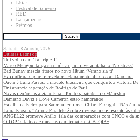
Listas
Festival de Sanremo
RBD
Lançamentos
Prêmios
Search
Sábado, 8 Agosto, 2026
Últimas LatinPop
Tini volta com ‘La Triple T’
Marco Mengoni lança sua música para o verão italiano ‘No Stress’
Bad Bunny mescla ritmos no novo álbum ‘Verano sin ti’
Ex confirma ruptura e revela relacionamento aberto com Damiano
Quem é Luna Passos, a modelo brasileira que conquistou Victoria De.
Tini anuncia separação de Rodrigo de Paul
Novas denúncias afetam Ethan Torchio, baterista do Måneskin
Damiano David e Dove Cameron estão namorando
Escolha de Fedez para Sanremo enfurece Chiara Ferragni: “Não é uma
Laura Pausini: “Anime Parallele é sobre diversidade e respeito às dife
ANGEL22 promove Anillo, fala das comparações com CNCO e dá spoi
O TOP 10 latino de músicas com temática LGBTQIA+