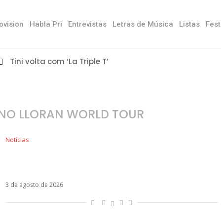
ovision
Habla Pri
Entrevistas
Letras de Música
Listas
Fest
Tini volta com ‘La Triple T’
 NO LLORAN WORLD TOUR
Notícias
Shakira em São José do Rio Preto? O que se
sabe sobre possível show em dezembro
3 de agosto de 2026