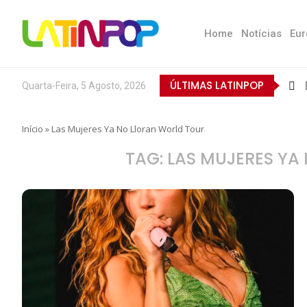
Home
Notícias
Eur
ÚLTIMAS LATINPOP
Quarta-Feira, 5 Agosto, 2026
Início
»
Las Mujeres Ya No Lloran World Tour
TAG:
LAS MUJERES YA