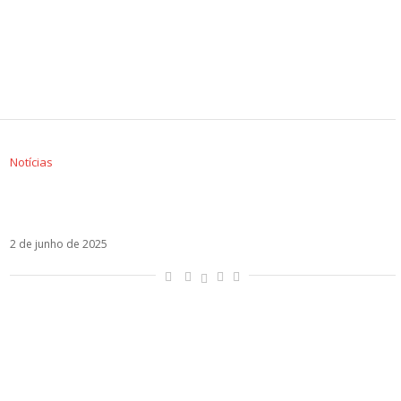
Notícias
Shakira consolida posto de maior bilheteria
feminina de 2025
2 de junho de 2025