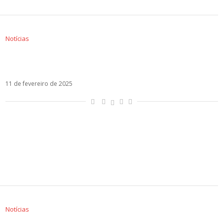
Notícias
Shakira publica carta antes de show no RJ: “O
melhor da minha vida”
11 de fevereiro de 2025
Notícias