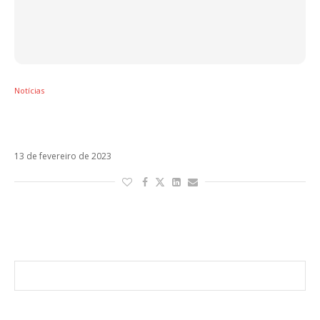
Notícias
Com Bora Bora, Abraham Mateo e Luis Fonsi
lideram os lançamentos da semana
13 de fevereiro de 2023