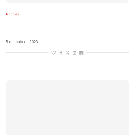
Notícias
Do adeus da CNCO à volta de Alvaro Soler –
os lançamentos da semana
5 de maio de 2023