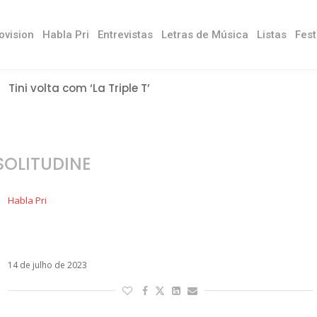
ovision
Habla Pri
Entrevistas
Letras de Música
Listas
Fest
Tini volta com ‘La Triple T’
SOLITUDINE
Habla Pri
30 anos depois, La Solitudine ainda é a melhor
música da Laura Pausini?
14 de julho de 2023