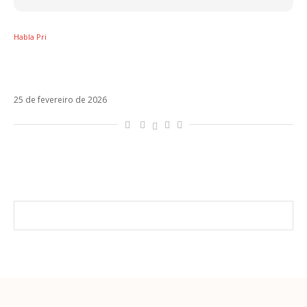
Habla Pri
Quando o feminismo rompe o roteiro do
patriarcado no pop latino
25 de fevereiro de 2026