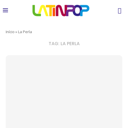
Início
»
La Perla
TAG:
LA PERLA