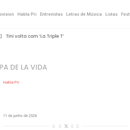
ovision
Habla Pri
Entrevistas
Letras de Música
Listas
Fest
Tini volta com ‘La Triple T’
PA DE LA VIDA
Habla Pri
Donos do ritmo: Por que a indústria musical
munca mais superou Ricky Martin e Shakira nas
Copas do Mundo?
11 de junho de 2026