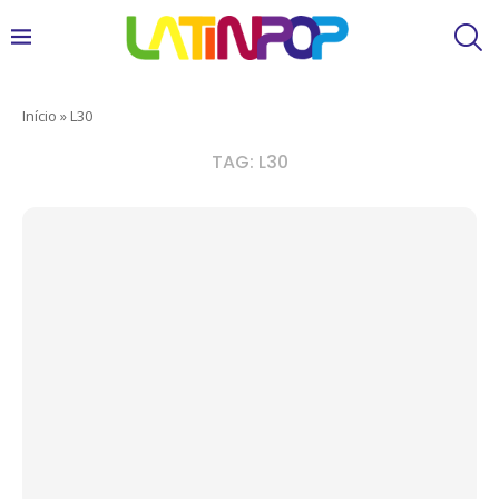
Início
»
L30
TAG:
L30