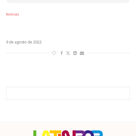
Notícias
Empresário de Kaly Jay fala sobre collab de
Barcllay com Cazzu: “Fake”
9 de agosto de 2022