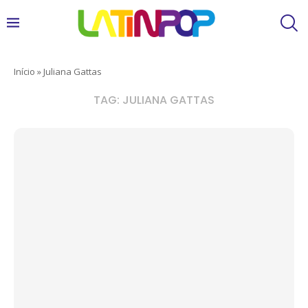
Início
»
Juliana Gattas
TAG:
JULIANA GATTAS