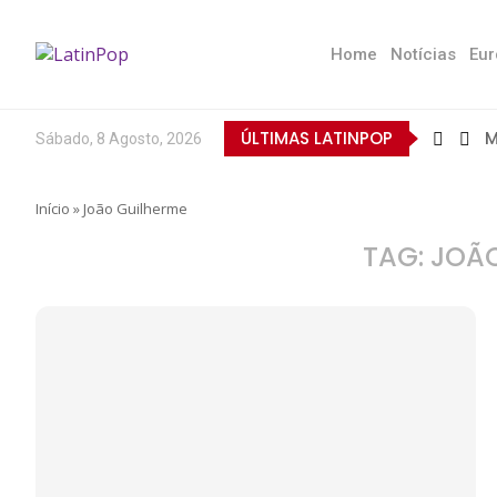
Home
Notícias
Eur
ÚLTIMAS LATINPOP
M
Sábado, 8 Agosto, 2026
B
E
Q
T
N
D
E
L
A
O
Início
»
João Guilherme
TAG:
JOÃO