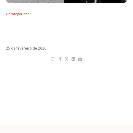
Uncategorized
De Anitta a Cazzu: Rauw Alejandro vira
meme e leva chuva de unfollows após
polêmica com Rosita
25 de fevereiro de 2026