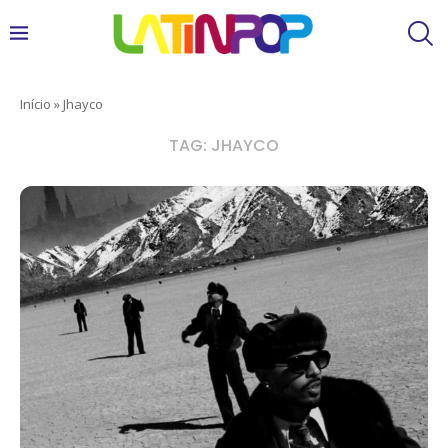
Início
»
Jhayco
TAG:
JHAYCO