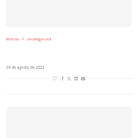
Notícias
Uncategorized
Abbiamo Vinto Già é a inesperada parceria
de Tiziano Ferro e J-Ax
29 de agosto de 2023