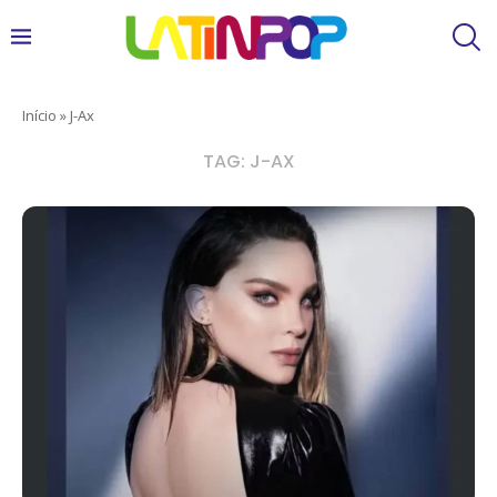
Início
»
J-Ax
TAG:
J-AX