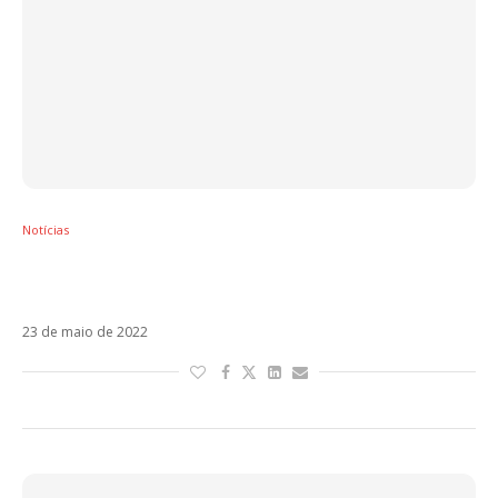
Notícias
Após quatro anos, Fedez e J-Ax fazem as
pazes: “É preciso coragem”
23 de maio de 2022