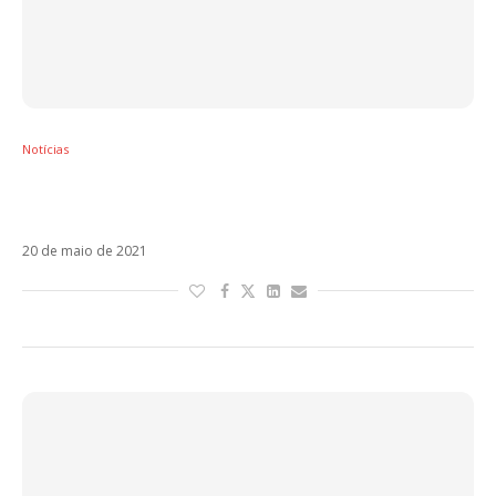
Notícias
J-Ax anuncia a chegada de Salsa nesta
sexta-feira
20 de maio de 2021