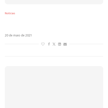
Notícias
J-Ax convida Jake La Furia para dançar
Salsa. Ouça!
20 de maio de 2021