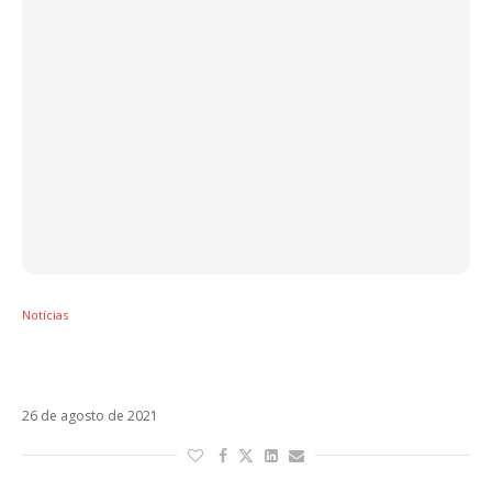
Notícias
J-Ax busca gêneros diferentes em SurreAle
para não ficar “entediado”
26 de agosto de 2021