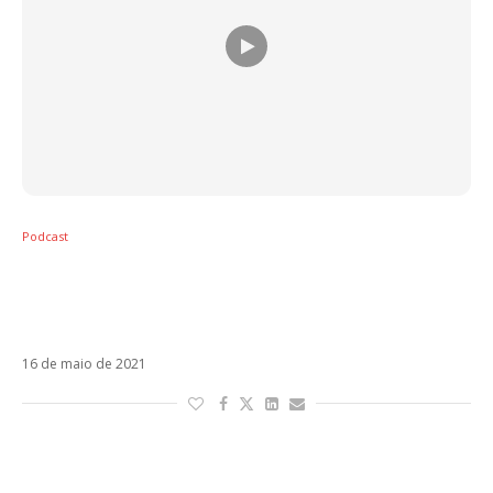
Podcast
Estrenos (14/05): Thalia, Paty Cantú,
Mahmood, Maia Reficco, Danny Ocean,
Justin Quiles
16 de maio de 2021