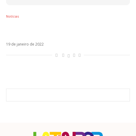
Notícias
Omar Apollo vai lançar novo single,
Invincible, em fevereiro
19 de janeiro de 2022