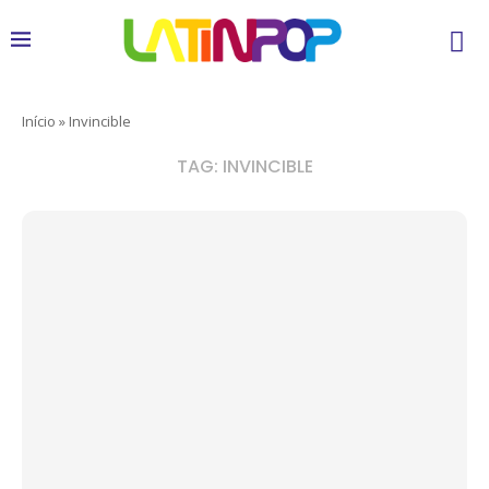
Início
»
Invincible
TAG:
INVINCIBLE