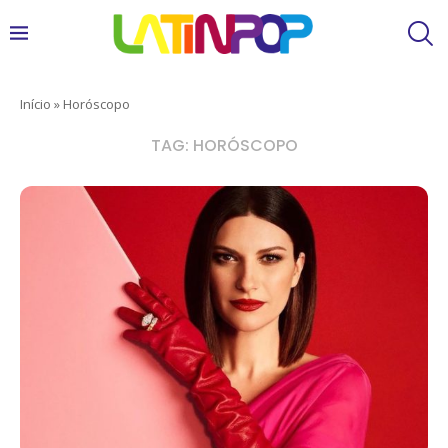
Início
»
Horóscopo
TAG:
HORÓSCOPO