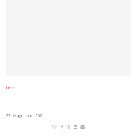
Listas
Sol em Virgem – Veja os artistas latinos
regidos por esse signo
23 de agosto de 2021