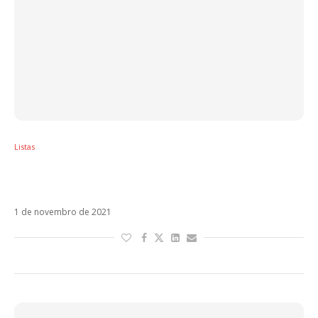
Listas
Sol em Escorpião – Veja os artistas latinos
regidos por esse signo
1 de novembro de 2021