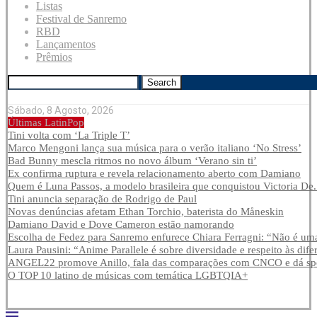
Listas
Festival de Sanremo
RBD
Lançamentos
Prêmios
Search
Sábado, 8 Agosto, 2026
Últimas LatinPop
Tini volta com ‘La Triple T’
Marco Mengoni lança sua música para o verão italiano ‘No Stress’
Bad Bunny mescla ritmos no novo álbum ‘Verano sin ti’
Ex confirma ruptura e revela relacionamento aberto com Damiano
Quem é Luna Passos, a modelo brasileira que conquistou Victoria De.
Tini anuncia separação de Rodrigo de Paul
Novas denúncias afetam Ethan Torchio, baterista do Måneskin
Damiano David e Dove Cameron estão namorando
Escolha de Fedez para Sanremo enfurece Chiara Ferragni: “Não é uma
Laura Pausini: “Anime Parallele é sobre diversidade e respeito às dife
ANGEL22 promove Anillo, fala das comparações com CNCO e dá spoi
O TOP 10 latino de músicas com temática LGBTQIA+