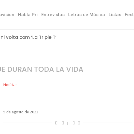
ovision
Habla Pri
Entrevistas
Letras de Música
Listas
Fest
ini volta com ‘La Triple T’
E DURAN TODA LA VIDA
Notícias
Manuel Carrasco estreia documentário Hay
Noches Que Duran Toda La Vida
5 de agosto de 2023