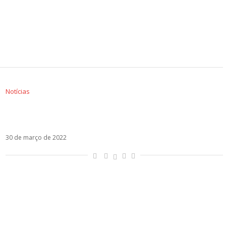
Notícias
J Balvin e María Becerra são confirmados no
Grammy Awards
30 de março de 2022