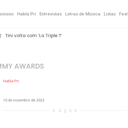
ovision
Habla Pri
Entrevistas
Letras de Música
Listas
Fest
Tini volta com ‘La Triple T’
MMY AWARDS
Habla Pri
Grammy esnoba o fenômeno Karol G
10 de novembro de 2023