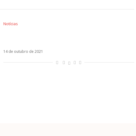
Notícias
Porque Beggin’, o hit global do Måneskin, não
se qualifica para o Grammy Awards
14 de outubro de 2021