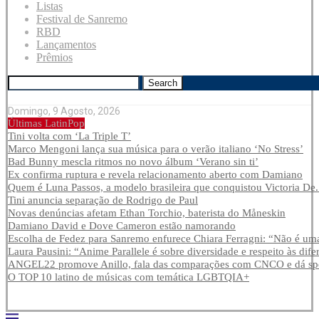
Listas
Festival de Sanremo
RBD
Lançamentos
Prêmios
Search
Domingo, 9 Agosto, 2026
Últimas LatinPop
Tini volta com ‘La Triple T’
Marco Mengoni lança sua música para o verão italiano ‘No Stress’
Bad Bunny mescla ritmos no novo álbum ‘Verano sin ti’
Ex confirma ruptura e revela relacionamento aberto com Damiano
Quem é Luna Passos, a modelo brasileira que conquistou Victoria De.
Tini anuncia separação de Rodrigo de Paul
Novas denúncias afetam Ethan Torchio, baterista do Måneskin
Damiano David e Dove Cameron estão namorando
Escolha de Fedez para Sanremo enfurece Chiara Ferragni: “Não é uma
Laura Pausini: “Anime Parallele é sobre diversidade e respeito às dife
ANGEL22 promove Anillo, fala das comparações com CNCO e dá spoi
O TOP 10 latino de músicas com temática LGBTQIA+