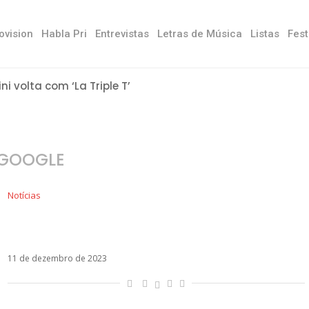
ovision
Habla Pri
Entrevistas
Letras de Música
Listas
Fest
ini volta com ‘La Triple T’
GOOGLE
Notícias
Shakira, RBD e Peso Pluma são destaques do
Google em 2023
11 de dezembro de 2023