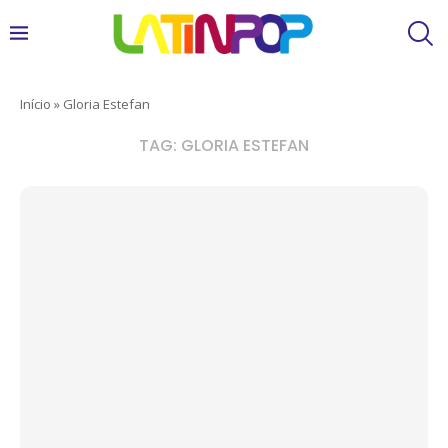
Início
»
Gloria Estefan
TAG:
GLORIA ESTEFAN