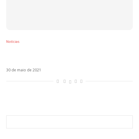
Notícias
Shimmy Shimmy é a terceira parceria de
Takagi e Ketra com Giusy Ferreri
30 de maio de 2021