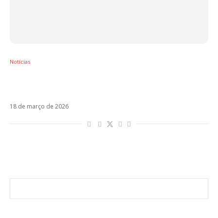
Notícias
CA7RIEL & Paco Amoroso lançam Goo Goo
Ga Ga com participação de Jack Black
18 de março de 2026