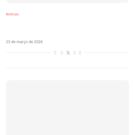
Notícias
C47riel y Paco Amoroso voltam ao Brasil
com nova turnê em novembro
23 de março de 2026