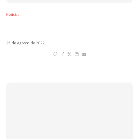
Notícias
Romeo Santos revela data de estreia do
álbum Fórmula Vol. 3
25 de agosto de 2022