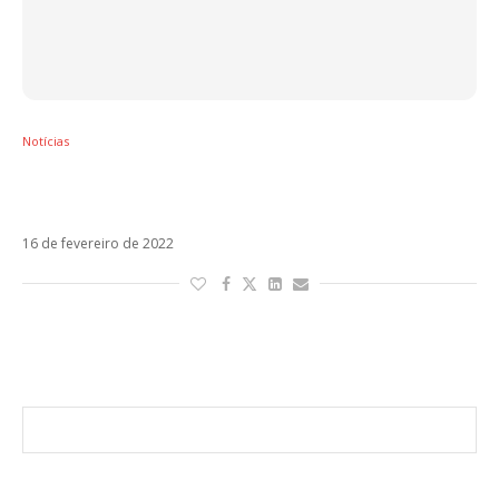
Notícias
Romeo Santos lança Sus Huellas, primeiro
single de seu próximo álbum, Formula Vol. 3
16 de fevereiro de 2022