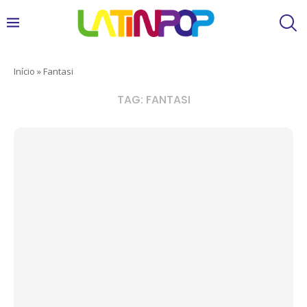
Início
»
Fantasi
TAG:
FANTASI