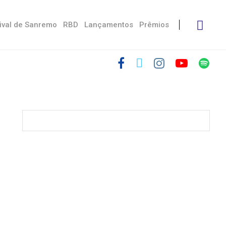
ival de Sanremo
RBD
Lançamentos
Prêmios