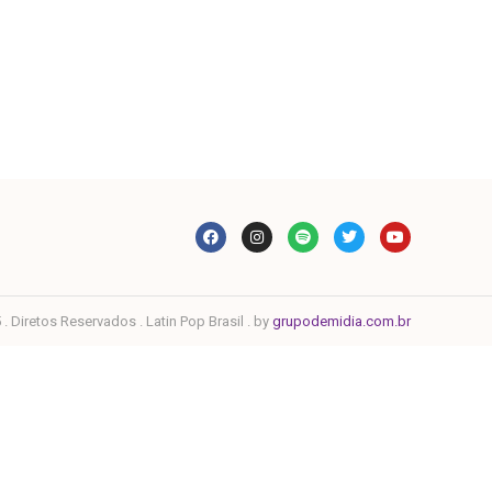
. Diretos Reservados . Latin Pop Brasil . by
grupodemidia.com.br