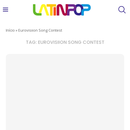
Início
»
Eurovisiion Song Contest
TAG:
EUROVISIION SONG CONTEST