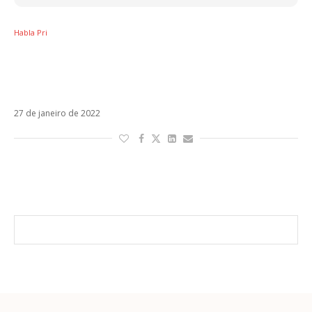
Habla Pri
Júri baixo para Tanxugueiras evidencia a
falta de olhar técnico da Espanha para o
Eurovision
27 de janeiro de 2022