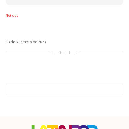
Notícias
Becky G revela os segredos do novo álbum,
Esquinas
13 de setembro de 2023