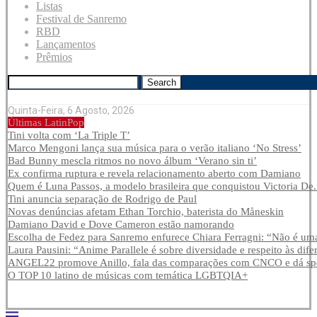
Listas
Festival de Sanremo
RBD
Lançamentos
Prêmios
Search
Quinta-Feira, 6 Agosto, 2026
Últimas LatinPop
Tini volta com ‘La Triple T’
Marco Mengoni lança sua música para o verão italiano ‘No Stress’
Bad Bunny mescla ritmos no novo álbum ‘Verano sin ti’
Ex confirma ruptura e revela relacionamento aberto com Damiano
Quem é Luna Passos, a modelo brasileira que conquistou Victoria De.
Tini anuncia separação de Rodrigo de Paul
Novas denúncias afetam Ethan Torchio, baterista do Måneskin
Damiano David e Dove Cameron estão namorando
Escolha de Fedez para Sanremo enfurece Chiara Ferragni: “Não é uma
Laura Pausini: “Anime Parallele é sobre diversidade e respeito às dife
ANGEL22 promove Anillo, fala das comparações com CNCO e dá spoi
O TOP 10 latino de músicas com temática LGBTQIA+