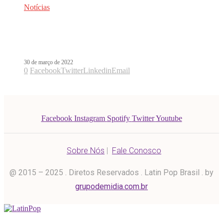
Notícias
Enrique Iglesias estreia música
inédita para novela da Televisa
30 de março de 2022
0
Facebook
Twitter
Linkedin
Email
Facebook
Instagram
Spotify
Twitter
Youtube
Sobre Nós
|
Fale Conosco
@ 2015 – 2025 . Diretos Reservados . Latin Pop Brasil . by
grupodemidia.com.br