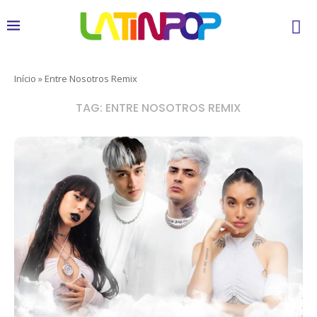
Início
»
Entre Nosotros Remix
TAG:
ENTRE NOSOTROS REMIX