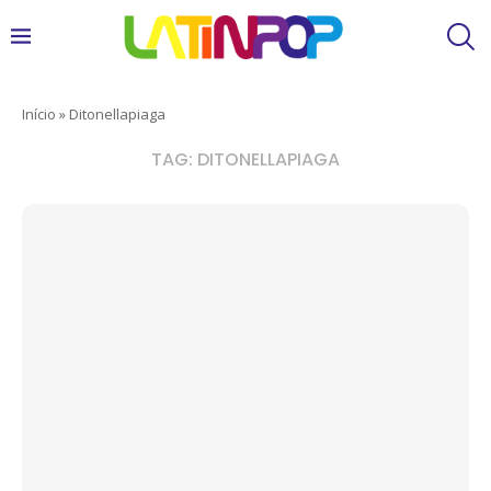
Início
»
Ditonellapiaga
TAG:
DITONELLAPIAGA