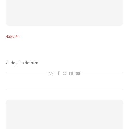
Habla Pri
Ninguém fala sobre turnê de Sou Luna no
Brasil
21 de julho de 2026