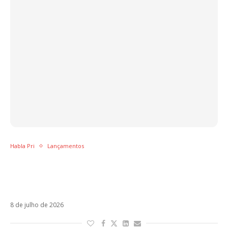
Habla Pri
Lançamentos
Soy Luna: Volver a Rodar aposta na
nostalgia, mas entende que seus fãs
cresceram
8 de julho de 2026