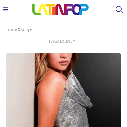
Início
»
Disney+
TAG:
DISNEY+