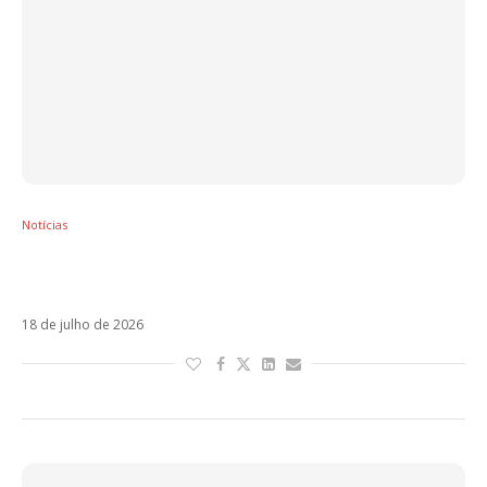
Notícias
Michael Ronda diz que tenta levar turnê de
Sou Luna ao Brasil
18 de julho de 2026