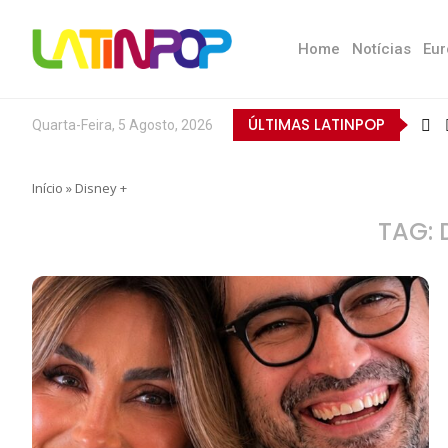
Home
Notícias
Eur
ÚLTIMAS LATINPOP
Quarta-Feira, 5 Agosto, 2026
Início
»
Disney +
TAG: