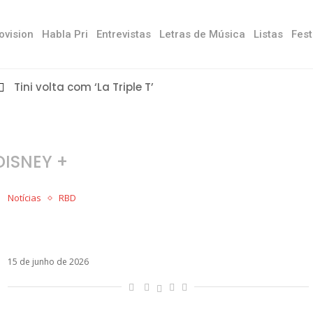
ovision
Habla Pri
Entrevistas
Letras de Música
Listas
Fest
Tini volta com ‘La Triple T’
DISNEY +
Notícias
RBD
Anahí e Alfonso Herrera relembram bastidores
e conflitos de RBD em reencontro histórico
15 de junho de 2026