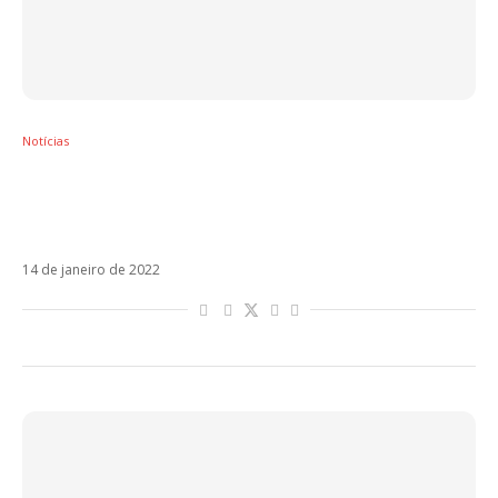
Notícias
Diego Torres começa o ano com seu novo
videoclipe Para Sentirme Libre com Natiruts
e Rayko B
14 de janeiro de 2022