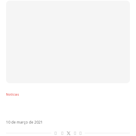
Notícias
Diego Torres e Fonseca cantam Este
Corazón em novo single
10 de março de 2021