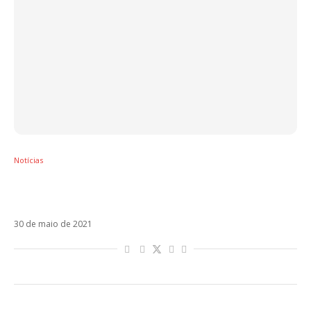
Notícias
Diego lança novo disco, Atlántico A Pie, com
Ivete Sangalo na tracklist
30 de maio de 2021