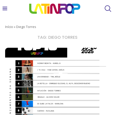
Início
»
Diego Torres
TAG:
DIEGO TORRES