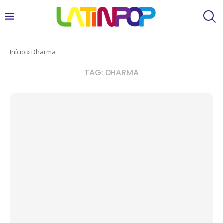
Início
»
Dharma
TAG:
DHARMA