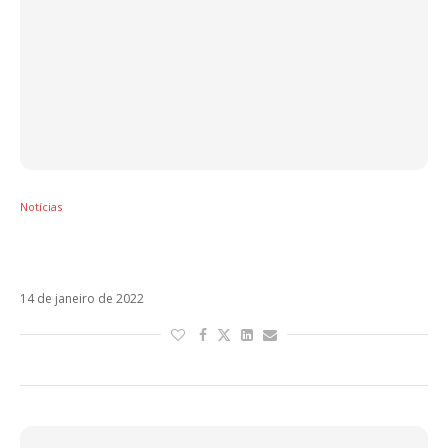
Notícias
Veja Regresé, a collab de Sebastián Yatra,
Justin Quiles e L-Gante
14 de janeiro de 2022