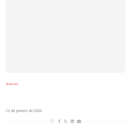
Notícias
Regresé, com Justin Quiles, é o novo single
de Sebastián Yatra
12 de janeiro de 2022