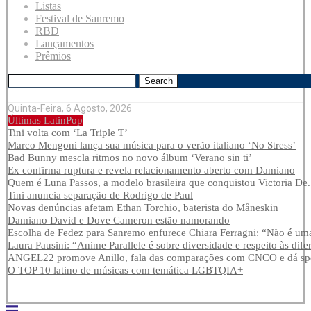
Listas
Festival de Sanremo
RBD
Lançamentos
Prêmios
Search
Quinta-Feira, 6 Agosto, 2026
Últimas LatinPop
Tini volta com ‘La Triple T’
Marco Mengoni lança sua música para o verão italiano ‘No Stress’
Bad Bunny mescla ritmos no novo álbum ‘Verano sin ti’
Ex confirma ruptura e revela relacionamento aberto com Damiano
Quem é Luna Passos, a modelo brasileira que conquistou Victoria De.
Tini anuncia separação de Rodrigo de Paul
Novas denúncias afetam Ethan Torchio, baterista do Måneskin
Damiano David e Dove Cameron estão namorando
Escolha de Fedez para Sanremo enfurece Chiara Ferragni: “Não é uma
Laura Pausini: “Anime Parallele é sobre diversidade e respeito às dife
ANGEL22 promove Anillo, fala das comparações com CNCO e dá spoi
O TOP 10 latino de músicas com temática LGBTQIA+