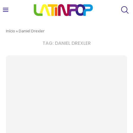
Início
»
Daniel Drexler
TAG:
DANIEL DREXLER