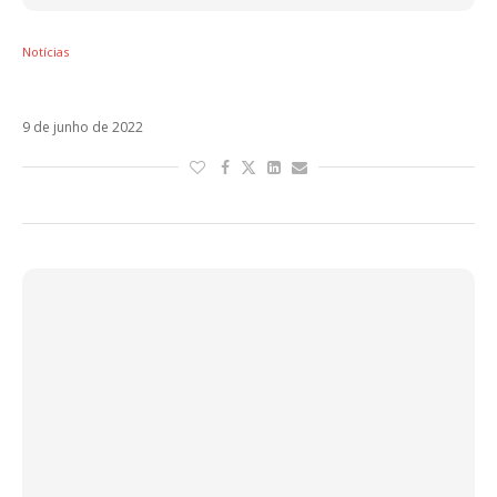
Notícias
Daniel Drexler estreia En Esta Cama. Veja!
9 de junho de 2022