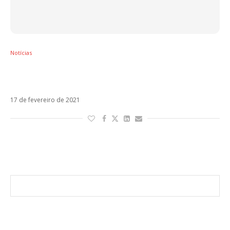
Notícias
Daniel Drexler anuncia o single Febril
Remanso
17 de fevereiro de 2021