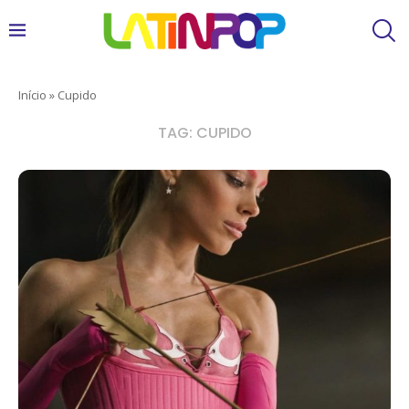
Início
»
Cupido
TAG:
CUPIDO