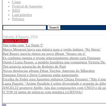
Listas
Festival de Sanremo
RBD
Lançamentos
Prêmios
Search
Sábado, 8 Agosto, 2026
Últimas LatinPop
Tini volta com ‘La Triple T’
Marco Mengoni lança sua música para o verão italiano ‘No Stress’
Bad Bunny mescla ritmos no novo álbum ‘Verano sin ti’
Ex confirma ruptura e revela relacionamento aberto com Damiano
Quem é Luna Passos, a modelo brasileira que conquistou Victoria De.
Tini anuncia separação de Rodrigo de Paul
Novas denúncias afetam Ethan Torchio, baterista do Måneskin
Damiano David e Dove Cameron estão namorando
Escolha de Fedez para Sanremo enfurece Chiara Ferragni: “Não é uma
Laura Pausini: “Anime Parallele é sobre diversidade e respeito às dife
ANGEL22 promove Anillo, fala das comparações com CNCO e dá spoi
O TOP 10 latino de músicas com temática LGBTQIA+