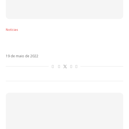
Notícias
Laura Pausini usa canção da Maro em último
post antes de folga das redes sociais
19 de maio de 2022