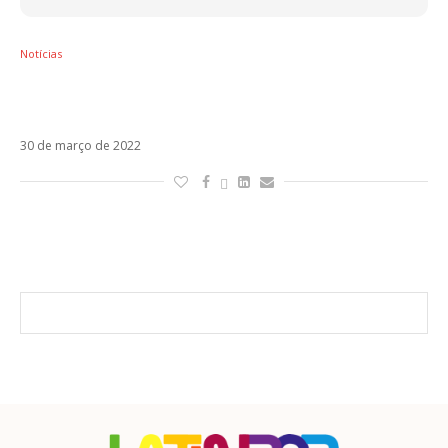
Notícias
Enrique Iglesias estreia música inédita para
novela da Televisa
30 de março de 2022