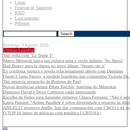
Listas
Festival de Sanremo
RBD
Lançamentos
Prêmios
Search
Domingo, 9 Agosto, 2026
Últimas LatinPop
Tini volta com ‘La Triple T’
Marco Mengoni lança sua música para o verão italiano ‘No Stress’
Bad Bunny mescla ritmos no novo álbum ‘Verano sin ti’
Ex confirma ruptura e revela relacionamento aberto com Damiano
Quem é Luna Passos, a modelo brasileira que conquistou Victoria De.
Tini anuncia separação de Rodrigo de Paul
Novas denúncias afetam Ethan Torchio, baterista do Måneskin
Damiano David e Dove Cameron estão namorando
Escolha de Fedez para Sanremo enfurece Chiara Ferragni: “Não é uma
Laura Pausini: “Anime Parallele é sobre diversidade e respeito às dife
ANGEL22 promove Anillo, fala das comparações com CNCO e dá spoi
O TOP 10 latino de músicas com temática LGBTQIA+