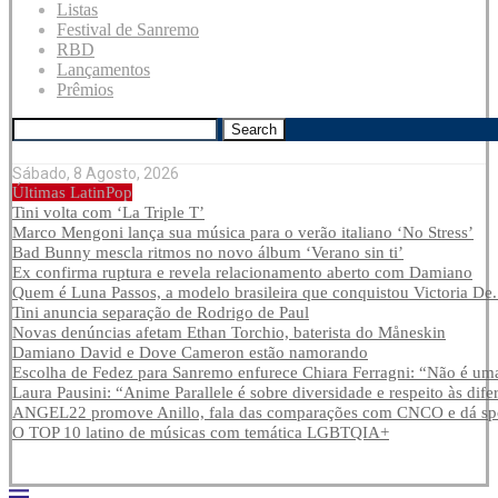
Listas
Festival de Sanremo
RBD
Lançamentos
Prêmios
Search
Sábado, 8 Agosto, 2026
Últimas LatinPop
Tini volta com ‘La Triple T’
Marco Mengoni lança sua música para o verão italiano ‘No Stress’
Bad Bunny mescla ritmos no novo álbum ‘Verano sin ti’
Ex confirma ruptura e revela relacionamento aberto com Damiano
Quem é Luna Passos, a modelo brasileira que conquistou Victoria De.
Tini anuncia separação de Rodrigo de Paul
Novas denúncias afetam Ethan Torchio, baterista do Måneskin
Damiano David e Dove Cameron estão namorando
Escolha de Fedez para Sanremo enfurece Chiara Ferragni: “Não é uma
Laura Pausini: “Anime Parallele é sobre diversidade e respeito às dife
ANGEL22 promove Anillo, fala das comparações com CNCO e dá spoi
O TOP 10 latino de músicas com temática LGBTQIA+