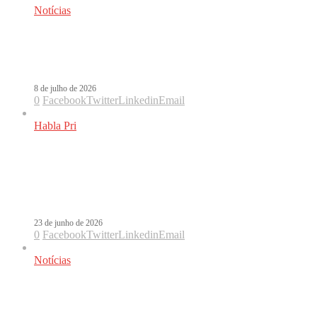
Notícias
Shakira volta ao Brasil em dezembro,
diz Flesch
8 de julho de 2026
0
Facebook
Twitter
Linkedin
Email
Habla Pri
Nem todo hino é oficial: quando a
torcida escolhe a trilha sonora da
Copa
23 de junho de 2026
0
Facebook
Twitter
Linkedin
Email
Notícias
Shakira anuncia versão em espanhol
de Dai Dai, hino oficial da Copa do