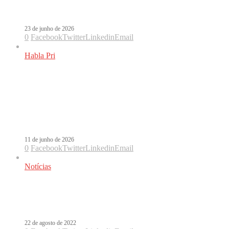
Mundo 2026
23 de junho de 2026
0
Facebook
Twitter
Linkedin
Email
Habla Pri
Donos do ritmo: Por que a indústria
musical munca mais superou Ricky
Martin e Shakira nas Copas do
Mundo?
11 de junho de 2026
0
Facebook
Twitter
Linkedin
Email
Notícias
Ozuna dá voz a Arhbo, tema da Copa
do Mundo do Catar
22 de agosto de 2022