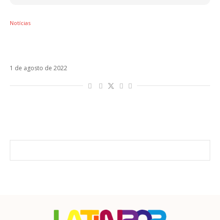
Notícias
Ouça Como Te Quiero Yo A Ti, single do
álbum póstumo de Selena
1 de agosto de 2022