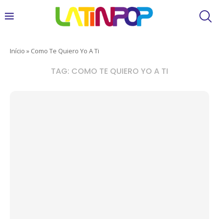
Início
»
Como Te Quiero Yo A Ti
TAG:
COMO TE QUIERO YO A TI