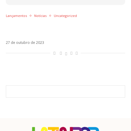
Lançamentos
Notícias
Uncategorized
Morat, Jay Wheeler, Lasso e Melendi: os
lançamentos da semana
27 de outubro de 2023