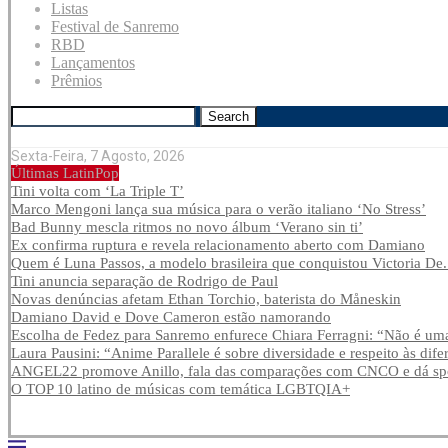
Listas
Festival de Sanremo
RBD
Lançamentos
Prêmios
Search
Sexta-Feira, 7 Agosto, 2026
Últimas LatinPop
Tini volta com ‘La Triple T’
Marco Mengoni lança sua música para o verão italiano ‘No Stress’
Bad Bunny mescla ritmos no novo álbum ‘Verano sin ti’
Ex confirma ruptura e revela relacionamento aberto com Damiano
Quem é Luna Passos, a modelo brasileira que conquistou Victoria De.
Tini anuncia separação de Rodrigo de Paul
Novas denúncias afetam Ethan Torchio, baterista do Måneskin
Damiano David e Dove Cameron estão namorando
Escolha de Fedez para Sanremo enfurece Chiara Ferragni: “Não é uma
Laura Pausini: “Anime Parallele é sobre diversidade e respeito às dife
ANGEL22 promove Anillo, fala das comparações com CNCO e dá spoi
O TOP 10 latino de músicas com temática LGBTQIA+