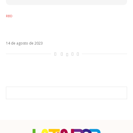
RBD
Maite Perroni confirma estreia de música
inédita do RBD
14 de agosto de 2023