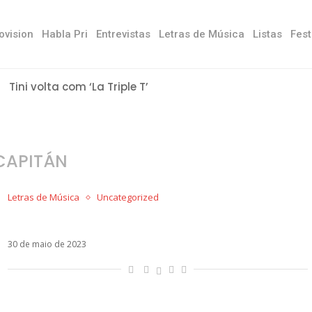
ovision
Habla Pri
Entrevistas
Letras de Música
Listas
Fest
Tini volta com ‘La Triple T’
CAPITÁN
Letras de Música
Uncategorized
Letra de Capitán – RVFV, Sfera Ebbasta, Anitta
30 de maio de 2023