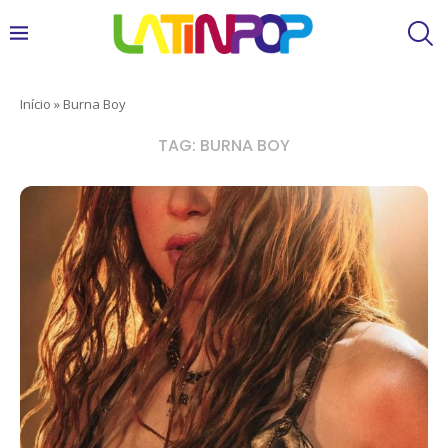
Início
»
Burna Boy
TAG:
BURNA BOY