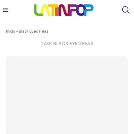
Início
»
Black Eyed Peas
TAG:
BLACK EYED PEAS