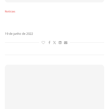
Notícias
Shakira aparece espetacular em Don’t You
Worry, parceria com Black Eyed Peas
19 de junho de 2022