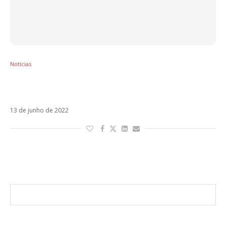
Notícias
Com David Guetta, Shakira e Black Eyed
Peas repetem parceria em Don’t You Worry
13 de junho de 2022