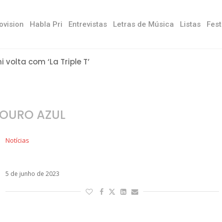
ovision
Habla Pri
Entrevistas
Letras de Música
Listas
Fest
ni volta com ‘La Triple T’
OURO AZUL
Notícias
Becky G se une ao elenco de Besouro Azul
5 de junho de 2023